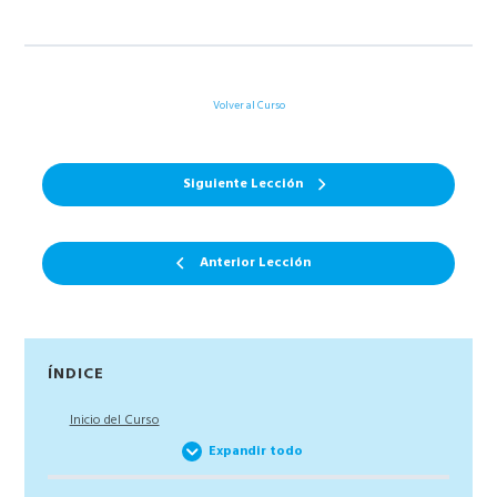
Volver al Curso
Siguiente Lección
Anterior Lección
Barra
ÍNDICE
lateral
Inicio del Curso
principal
Expandir todo