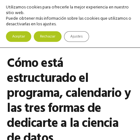
Saltar
Saltar
Saltar
Utilizamos cookies para ofrecerle la mejor experiencia en nuestro
MENU
a
al
a
sitio web.
Puede obtener más información sobre las cookies que utilizamos o
la
contenido
la
desactivarlas en los ajustes.
navegación
principal
barra
principal
lateral
Aceptar
Rechazar
Ajustes
principal
Cómo está
estructurado el
programa, calendario y
las tres formas de
dedicarte a la ciencia
de datos