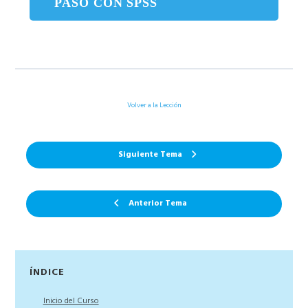
PASO CON SPSS
Volver a la Lección
Siguiente Tema
Anterior Tema
Barra
ÍNDICE
lateral
Inicio del Curso