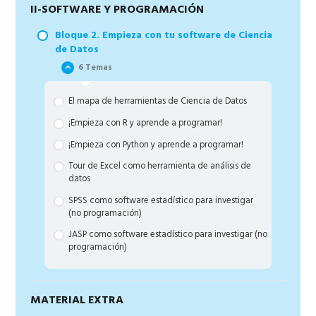
II-SOFTWARE Y PROGRAMACIÓN
Conoce las tablas de Datos y las variables
El checklist de los conocimientos de un científico
de datos
Descubre la estadística descriptiva
Bloque 2. Empieza con tu software de Ciencia
de Datos
Listado práctico de gráficos estadísticos
6 Temas
Descubre la estadística inferencial
Domina los conceptos del análisis
El mapa de herramientas de Ciencia de Datos
Introducción al machine learning y deep learning
¡Empieza con R y aprende a programar!
¡Empieza con Python y aprende a programar!
Tour de Excel como herramienta de análisis de
datos
SPSS como software estadístico para investigar
(no programación)
JASP como software estadístico para investigar (no
programación)
MATERIAL EXTRA