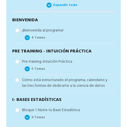
principal
Expandir todo
BIENVENIDA
¡Bienvenida al programa!
4 Temas
PRE TRAINING - INTUICIÓN PRÁCTICA
¡Bienvenida a bordo! Empieza el camino
Aprovecha el soporte del programa
Pre training. Intuición Práctica
Terminar el curso el doble de rápido. Truco de
5 Temas
Productividad
Cómo está estructurado el programa, calendario y
Cómo organizarte dentro del programa y
Los 3 ingredientes de un científico de datos y el
las tres formas de dedicarte a la ciencia de datos
aprovecharlo al máximo
proceso de análisis de datos de cualquier
proyecto
I- BASES ESTADÍSTICAS
El árbol de la estadística aplicada y el método
INSIGHT
Bloque 1. Nutre tu Base Estadística
El mapa de claridad total con ejemplos
6 Temas
Las herramientas del científico de datos