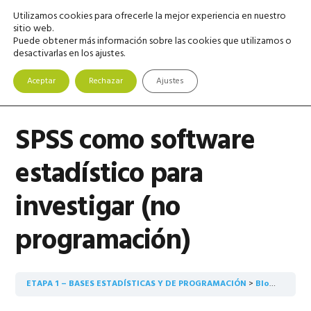
Saltar
Saltar
Saltar
Utilizamos cookies para ofrecerle la mejor experiencia en nuestro
MENU
a
al
a
sitio web.
Puede obtener más información sobre las cookies que utilizamos o
la
contenido
la
desactivarlas en los ajustes.
navegación
principal
barra
principal
lateral
Aceptar
Rechazar
Ajustes
principal
SPSS como software
estadístico para
investigar (no
programación)
ETAPA 1 – BASES ESTADÍSTICAS Y DE PROGRAMACIÓN
Bloque 2. Empieza con tu software de Ciencia de Datos