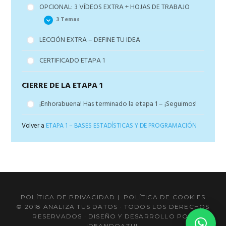
OPCIONAL: 3 VÍDEOS EXTRA + HOJAS DE TRABAJO
3 Temas
LECCIÓN EXTRA – DEFINE TU IDEA
Clase 1 – El Poder Transformador
Clase 2 – Cómo Empezar – El explorador de Datos
CERTIFICADO ETAPA 1
Clase 3 – La visión 360º de la Ciencia de Datos
CIERRE DE LA ETAPA 1
¡Enhorabuena! Has terminado la etapa 1 – ¡Seguimos!
Volver a
ETAPA 1 – BASES ESTADÍSTICAS Y DE PROGRAMACIÓN
POLÍTICA DE PRIVACIDAD
|
POLÍTICA DE COOKIES
© 2018 ANALIZA TUS DATOS · TODOS LOS DERECHOS
RESERVADOS · DISEÑO Y DESARROLLO POR
IDEANDOAZUL