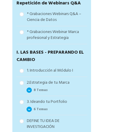
Repetición de Webinars Q&A
Los hitos del programa el
* Grabaciones Webinars Q&A –
Científico Libre
Ciencia de Datos
Los materiales disponibles
* Grabaciones Webinar Marca
El soporte
profesional y Estrategia
El resumen de la lección
I. LAS BASES - PREPARANDO EL
CAMBIO
1. Introducción al Módulo I
2.Estrategia de tu Marca
8 Temas
3. Ideando tu Portfolio
2.1. Objetivos y Objetivos
6 Temas
SMART
2.2. Define tu temática y
DEFINE TU IDEA DE
3.1 La Pirámide del Análisis
subtemática
INVESTIGACIÓN
de Datos