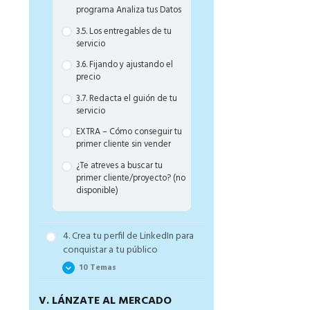
programa Analiza tus Datos
3.5. Los entregables de tu
servicio
3.6. Fijando y ajustando el
precio
3.7. Redacta el guión de tu
servicio
EXTRA – Cómo conseguir tu
primer cliente sin vender
¿Te atreves a buscar tu
primer cliente/proyecto? (no
disponible)
4. Crea tu perfil de LinkedIn para
conquistar a tu público
10 Temas
V. LÁNZATE AL MERCADO
4.1. Por qué tu perfil es