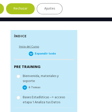
Rechazar
Ajustes
Barra
ÍNDICE
lateral
Inicio del Curso
principal
Expandir todo
PRE TRAINING
Bienvenida, materiales y
soporte
6 Temas
Bases Estadísticas –> acceso
Bienvenida y… ¡Gracias!
etapa 1 Analiza tus Datos
Los dos aspectos clave de
un Científico Libre