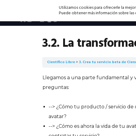
Saltar
Saltar
Saltar
Utilizamos cookies para ofrecerle la mejor
a
al
a
Puede obtener más información sobre las co
la
contenido
la
navegación
principal
barra
principal
lateral
3.2. La transforma
principal
Científico Libre
3. Crea tu servicio beta de Cie
Llegamos a una parte fundamental y va
preguntas:
--> ¿Cómo tu producto / servicio de 
avatar?
--> ¿Cómo es ahora la vida de tu av
contratar tu servicio?