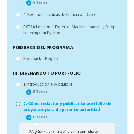
6 Temas
2.2 Empezando con SPSS
4. Resumen Técnicas de Ciencia de Datos
2.3 Visión Global de Excel
Proyecto 1 – Comparación de Técnicas de
Anestesia
EXTRA Lecciones Experto: Machine learning y Deep
Proyecto 2 – Análisis Crecimiento Especies según
Learning con Python
Condiciones Meteorológicas
Proyecto 3 – Análisis de Votantes de VOX en las
FEEDBACK DEL PROGRAMA
elecciones de 2019
Feedback + Regalo
Proyecto 4 – Análisis de Supervivencia y Predicción
de Averías
III. DISEÑANDO TU PORTFOLIO
Proyectos ML – 4 Proyectos sencillos paso a paso
de Machine Learning
1. Introducción al Módulo III
WORK IN PROCESS — Se están creando nuevos
5 Temas
proyectos … un poco de paciencia —
2. Cómo redactar y publicar tu portfolio de
1.1. Objetivos del módulo III
proyectos para disparar tu autoridad
1.2. El marketing de la respuesta directa vs el
8 Temas
marketing de toda la vida o branding
1.3. Qué son los disparadores del comportamiento
2.1. ¿Qué es y para qué sirve tu portfolio de