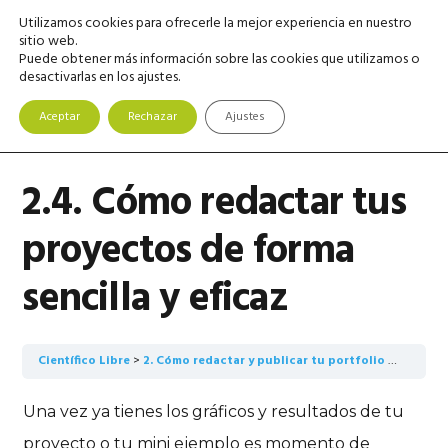
Saltar
Saltar
Saltar
Utilizamos cookies para ofrecerle la mejor experiencia en nuestro
MENU
a
al
a
sitio web.
Puede obtener más información sobre las cookies que utilizamos o
la
contenido
la
desactivarlas en los ajustes.
navegación
principal
barra
principal
lateral
Aceptar
Rechazar
Ajustes
principal
2.4. Cómo redactar tus
proyectos de forma
sencilla y eficaz
Científico Libre
2. Cómo redactar y publicar tu portfolio de proyectos para disparar tu autoridad
Una vez ya tienes los gráficos y resultados de tu
proyecto o tu mini ejemplo es momento de