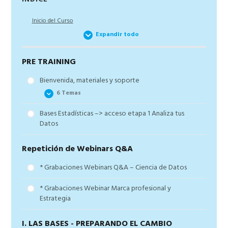
lateral
Inicio del Curso
principal
Expandir todo
PRE TRAINING
Bienvenida, materiales y soporte
6 Temas
Bases Estadísticas –> acceso etapa 1 Analiza tus
Bienvenida y… ¡Gracias!
Datos
Los dos aspectos clave de un Científico Libre
Repetición de Webinars Q&A
Los hitos del programa el Científico Libre
Los materiales disponibles
* Grabaciones Webinars Q&A – Ciencia de Datos
El soporte
* Grabaciones Webinar Marca profesional y
El resumen de la lección
Estrategia
I. LAS BASES - PREPARANDO EL CAMBIO