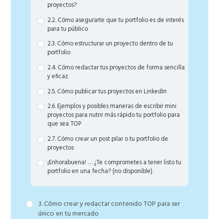
o los gatillos mentales
proyectos?
1.4. Cuáles son los gatillos mentales que
2.2. Cómo asegurarte que tu portfolio es de interés
activaremos con nuestro contenido base
para tu público
1.5. ¿Por qué es importante crear contenido?
2.3. Cómo estructurar un proyecto dentro de tu
portfolio
2.4. Cómo redactar tus proyectos de forma sencilla
y eficaz
2.5. Cómo publicar tus proyectos en LinkedIn
2.6. Ejemplos y posibles maneras de escribir mini
proyectos para nutrir más rápido tu portfolio para
que sea TOP
2.7. Cómo crear un post pilar o tu portfolio de
proyectos
¡Enhorabuena! … ¿Te comprometes a tener listo tu
portfolio en una fecha? (no disponible)
3. Cómo crear y redactar contenido TOP para ser
único en tu mercado