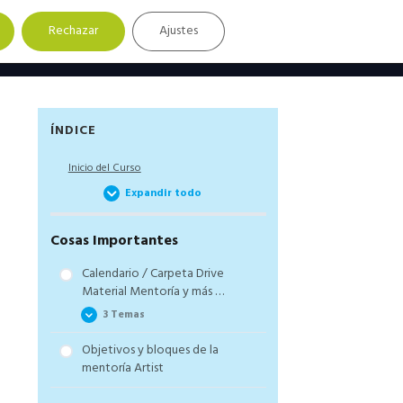
Rechazar
Ajustes
Barra
ÍNDICE
lateral
Inicio del Curso
principal
Expandir todo
Cosas Importantes
Calendario / Carpeta Drive
Material Mentoría y más …
3 Temas
Objetivos y bloques de la
Bienvenida: calendario y
mentoría Artist
sesiones
Carpeta de Google Drive