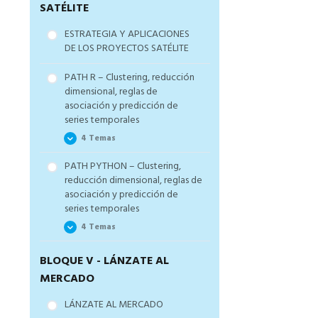
Clasificación paso a paso
SATÉLITE
PATH PYTHON – Regresión
ESTRATEGIA Y APLICACIONES
paso a paso
DE LOS PROYECTOS SATÉLITE
PATH R – Clustering, reducción
dimensional, reglas de
asociación y predicción de
series temporales
4 Temas
PATH PYTHON – Clustering,
PATH R – Proyecto
reducción dimensional, reglas de
CLUSTERING
asociación y predicción de
PATH R – Proyecto
series temporales
REDUCCIÓN DIMENSIONAL
4 Temas
PCA
PATH R – Proyecto REGLAS
BLOQUE V - LÁNZATE AL
PATH PYTHON – Proyecto
DE ASOCIACIÓN / ÁRBOLES
CLUSTERING
MERCADO
DE DECISIÓN
PATH PYTHON – Proyecto
PATH R – Proyecto
LÁNZATE AL MERCADO
REDUCCIÓN DIMENSIONAL
PREDICCIÓN SERIES