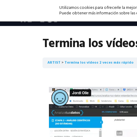
Saltar
Saltar
Saltar
Utilizamos cookies para ofrecerle la mejor
a
al
a
Puede obtener más información sobre las co
la
contenido
la
navegación
principal
barra
principal
lateral
Termina los vídeo
principal
ARTIST
Termina los vídeos 2 veces más rápido