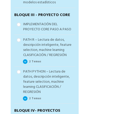
modelos estadísticos
BLOQUE III - PROYECTO CORE
IMPLEMENTACIÓN DEL
PROYECTO CORE PASO A PASO
PATH R – Lectura de datos,
descripción inteligente, feature
selection, machine learning
CLASIFICACIÓN / REGRESIÓN
2 Temas
PATH PYTHON – Lectura de
PATH R – Clasificación paso
datos, descripción inteligente,
a paso
feature selection, machine
PATH R – Regresión paso a
learning CLASIFICACIÓN /
paso
REGRESIÓN
2 Temas
BLOQUE IV- PROYECTOS
PATH PYTHON –