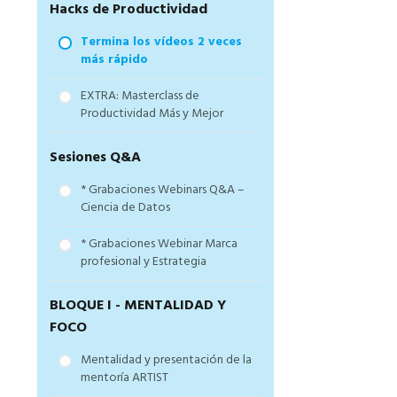
Hacks de Productividad
Mentoría y Enlaces a cursos
Online Incluidos
Termina los vídeos 2 veces
Pide acceso al grupo
más rápido
TELEGRAM de la mentoría
EXTRA: Masterclass de
Productividad Más y Mejor
Sesiones Q&A
* Grabaciones Webinars Q&A –
Ciencia de Datos
* Grabaciones Webinar Marca
profesional y Estrategia
BLOQUE I - MENTALIDAD Y
FOCO
Mentalidad y presentación de la
mentoría ARTIST