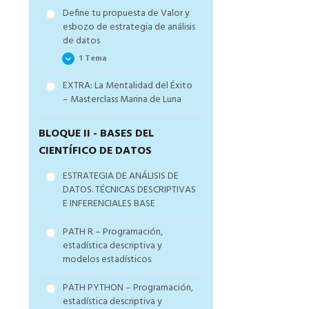
Define tu propuesta de Valor y
esbozo de estrategia de análisis
de datos
1 Tema
EXTRA: La Mentalidad del Éxito
Excel resumen propuesta
– Masterclass Marina de Luna
alumnos ARTIST
BLOQUE II - BASES DEL
CIENTÍFICO DE DATOS
ESTRATEGIA DE ANÁLISIS DE
DATOS. TÉCNICAS DESCRIPTIVAS
E INFERENCIALES BASE
PATH R – Programación,
estadística descriptiva y
modelos estadísticos
PATH PYTHON – Programación,
estadística descriptiva y