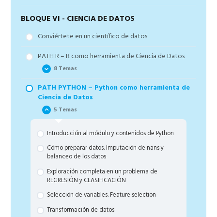
BLOQUE VI - CIENCIA DE DATOS
Conviértete en un científico de datos
PATH R – R como herramienta de Ciencia de Datos
8 Temas
PATH PYTHON – Python como herramienta de
R desde cero
Ciencia de Datos
Carga de paquetes automática
5 Temas
Bonus 5: Hacks de programación para NO
programadores
Introducción al módulo y contenidos de Python
Lectura de Datos
Cómo preparar datos. Imputación de nans y
balanceo de los datos
Limpia tus datos
Exploración completa en un problema de
Explorando datos
REGRESIÓN y CLASIFICACIÓN
Seleccionado características (variables)
Selección de variables. Feature selection
Transformando la tabla de datos
Transformación de datos