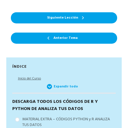
Siguiente Lección
Anterior Tema
Barra
ÍNDICE
lateral
Inicio del Curso
principal
Expandir todo
DESCARGA TODOS LOS CÓDIGOS DE R Y
PYTHON DE ANALIZA TUS DATOS
MATERIAL EXTRA – CÓDIGOS PYTHON y R ANALIZA
TUS DATOS