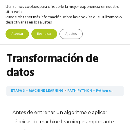
Saltar
Saltar
Saltar
Utilizamos cookies para ofrecerle la mejor experiencia en nuestro
MENU
a
al
a
sitio web.
Puede obtener más información sobre las cookies que utilizamos o
la
contenido
la
desactivarlas en los ajustes.
navegación
principal
barra
principal
lateral
Aceptar
Rechazar
Ajustes
principal
Transformación de
datos
ETAPA 3 – MACHINE LEARNING
PATH PYTHON – Python como herramienta de Ciencia de Datos
Antes de entrenar un algoritmo o aplicar
técnicas de machine learning es importante