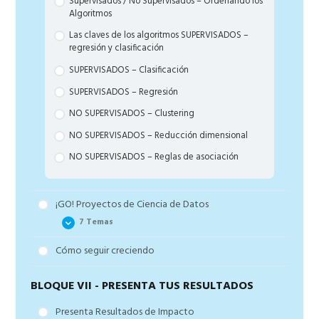
Supervisados / No Supervisados – Ordenando los
Algoritmos
Las claves de los algoritmos SUPERVISADOS –
regresión y clasificación
SUPERVISADOS – Clasificación
SUPERVISADOS – Regresión
NO SUPERVISADOS – Clustering
NO SUPERVISADOS – Reducción dimensional
NO SUPERVISADOS – Reglas de asociación
¡GO! Proyectos de Ciencia de Datos
7 Temas
Cómo seguir creciendo
Los pasos de un proyecto de Clustering
Los pasos de reconocimiento de patrones con un
BLOQUE VII - PRESENTA TUS RESULTADOS
Árbol Clasificador
Presenta Resultados de Impacto
Los pasos de la reducción dimensional