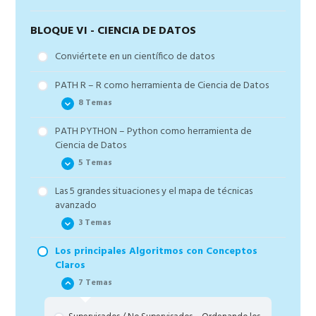
BLOQUE VI - CIENCIA DE DATOS
Conviértete en un científico de datos
PATH R – R como herramienta de Ciencia de Datos
8 Temas
PATH PYTHON – Python como herramienta de
R desde cero
Ciencia de Datos
Carga de paquetes automática
5 Temas
Bonus 5: Hacks de programación para NO
Las 5 grandes situaciones y el mapa de técnicas
programadores
Introducción al módulo y contenidos de Python
avanzado
Lectura de Datos
Cómo preparar datos. Imputación de nans y
3 Temas
balanceo de los datos
Limpia tus datos
Los principales Algoritmos con Conceptos
Exploración completa en un problema de
Las bases de machine learning
Explorando datos
Claros
REGRESIÓN y CLASIFICACIÓN
Las 5 situaciones
Seleccionado características (variables)
7 Temas
Selección de variables. Feature selection
El Mapa de Técnicas Avanzadas
Transformando la tabla de datos
Transformación de datos