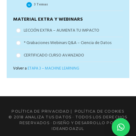
3 Temas
Los pasos de un proyecto de Clasificación Binaria
Los pasos de un proyecto de clasificación
MATERIAL EXTRA Y WEBINARS
La plantilla de presentación de Éxito
multiclase
Fast Reporting con RMarkDown
LECCIÓN EXTRA – AUMENTA TU IMPACTO
Los pasos de un proyecto de Regresión
Creando aplicaciones web con RShiny
Practica con tablas de datos
* Grabaciones Webinars Q&A – Ciencia de Datos
CERTIFICADO CURSO AVANZADO
Volver a
ETAPA 3 – MACHINE LEARNING
POLÍTICA DE PRIVACIDAD
|
POLÍTICA DE COOKIES
© 2018 ANALIZA TUS DATOS · TODOS LOS DERECHOS
RESERVADOS · DISEÑO Y DESARROLLO POR
IDEANDOAZUL