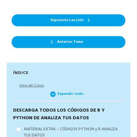
Siguiente Lección
Anterior Tema
Barra
ÍNDICE
lateral
Inicio del Curso
principal
Expandir todo
DESCARGA TODOS LOS CÓDIGOS DE R Y
PYTHON DE ANALIZA TUS DATOS
MATERIAL EXTRA – CÓDIGOS PYTHON y R ANALIZA
TUS DATOS