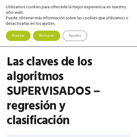
Saltar
Saltar
Saltar
Utilizamos cookies para ofrecerle la mejor experiencia en nuestro
MENU
a
al
a
sitio web.
Puede obtener más información sobre las cookies que utilizamos o
la
contenido
la
desactivarlas en los ajustes.
navegación
principal
barra
principal
lateral
Aceptar
Rechazar
Ajustes
principal
Las claves de los
algoritmos
SUPERVISADOS –
regresión y
clasificación