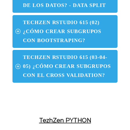
DE LOS DATOS? - DATA SPLIT
TECHZEN RSTUDIO 615 (02) 
¿CÓMO CREAR SUBGRUPOS 
CON BOOTSTRAPING?
TECHZEN RSTUDIO 615 (03-04-
05) ¿CÓMO CREAR SUBGRUPOS 
CON EL CROSS VALIDATION?
TezhZen PYTHON