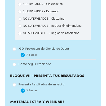
SUPERVISADOS – Clasificación
SUPERVISADOS – Regresión
NO SUPERVISADOS – Clustering
NO SUPERVISADOS – Reducción dimensional
NO SUPERVISADOS – Reglas de asociación
¡GO! Proyectos de Ciencia de Datos
7 Temas
Cómo seguir creciendo
Los pasos de un proyecto de Clustering
Los pasos de reconocimiento de patrones con un
BLOQUE VII - PRESENTA TUS RESULTADOS
Árbol Clasificador
Presenta Resultados de Impacto
Los pasos de la reducción dimensional
3 Temas
Los pasos de un proyecto de Clasificación Binaria
Los pasos de un proyecto de clasificación
MATERIAL EXTRA Y WEBINARS
La plantilla de presentación de Éxito
multiclase