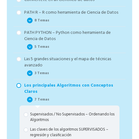
PATH R – R como herramienta de Ciencia de Datos
8 Temas
PATH PYTHON – Python como herramienta de
R desde cero
Ciencia de Datos
Carga de paquetes automática
5 Temas
Bonus 5: Hacks de programación para NO
Las 5 grandes situaciones y el mapa de técnicas
programadores
Introducción al módulo y contenidos de Python
avanzado
Lectura de Datos
Cómo preparar datos. Imputación de nans y
3 Temas
balanceo de los datos
Limpia tus datos
Los principales Algoritmos con Conceptos
Exploración completa en un problema de
Las bases de machine learning
Explorando datos
Claros
REGRESIÓN y CLASIFICACIÓN
Las 5 situaciones
Seleccionado características (variables)
7 Temas
Selección de variables. Feature selection
El Mapa de Técnicas Avanzadas
Transformando la tabla de datos
Transformación de datos
Supervisados / No Supervisados – Ordenando los
Algoritmos
Las claves de los algoritmos SUPERVISADOS –
regresión y clasificación