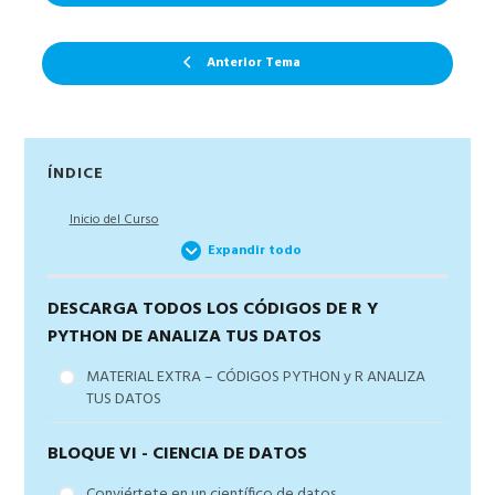
Anterior Tema
Barra
ÍNDICE
lateral
Inicio del Curso
principal
Expandir todo
DESCARGA TODOS LOS CÓDIGOS DE R Y
PYTHON DE ANALIZA TUS DATOS
MATERIAL EXTRA – CÓDIGOS PYTHON y R ANALIZA
TUS DATOS
BLOQUE VI - CIENCIA DE DATOS
Conviértete en un científico de datos