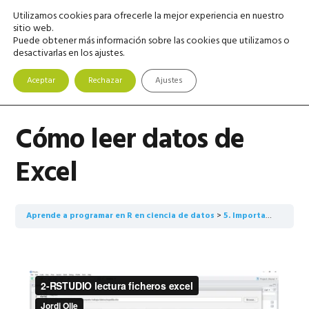
Saltar
Saltar
Saltar
Utilizamos cookies para ofrecerle la mejor experiencia en nuestro
MENU
a
al
a
sitio web.
Puede obtener más información sobre las cookies que utilizamos o
la
contenido
la
desactivarlas en los ajustes.
navegación
principal
barra
principal
lateral
Aceptar
Rechazar
Ajustes
principal
Cómo leer datos de
Excel
Aprende a programar en R en ciencia de datos
5. Importación, lectura de datos, formatos