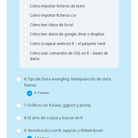
Cómo funcionan los test estadísticos y modelos
Cómo importar ficheros de texto
estadísticos en R – lo básico de técnicas
inferenciales
Cómo importar ficheros csv
Cómo usar el paquete Caret para problemas de
Cómo leer datos de Excel
machine learning supervisado – el siguiente paso
Cómo leer datos de google drive o dropbox
de los modelos estadísticos
Cómo scrapear webs en R – el paquete rvest
Cómo usar comandos de SQL en R – bases de
datos
6. Tips de Data wrangling. Manipulación de data
frames
6 Temas
7. Gráficos en R base, ggplot y plotly
¿Qué tengo que hacer cuando empiezo un
proyecto? – Tipos de variables, NA’s y EDA inicial
8. El arte de copiar y buscar en R
¿Cómo limpiar el data frame? Tips prácticos y
ejemplos
9. Notebooks con R: Jupyter y RMarkdown