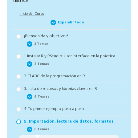
ÍNDICE
lateral
Inicio del Curso
principal
Expandir todo
¡Bienvenida y objetivos!
3 Temas
1. Instalar R y RStudio. User interface en la práctica
Cómo aprovechar el curso R al máximo
2 Temas
Terminar el curso el doble de rápido. Truco de
Productividad
2. El ABC de la programación en R
Cómo instalar R y RStudio y gestionar las versiones
Descarga los códigos de R del curso y crea tu
Cómo usar la user interface de RStudio y tu primer
3. Lista de recursos y librerías claves en R
propio repositorio
código de R
4 Temas
4. Tu primer ejemplo paso a paso
Cómo manipular data frames con códigos base y
dplyr – ¡SÚPER IMPORTANTE!
5. Importación, lectura de datos, formatos
Cómo crear gráficos base, con ggplot2 y plotly –
6 Temas
¡Empezamos a pintar!