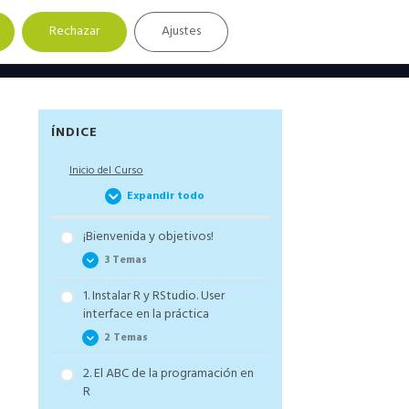
Rechazar
Ajustes
Barra
ÍNDICE
lateral
Inicio del Curso
principal
Expandir todo
¡Bienvenida y objetivos!
3 Temas
1. Instalar R y RStudio. User
Cómo aprovechar el curso R
interface en la práctica
al máximo
2 Temas
Terminar el curso el doble
de rápido. Truco de
2. El ABC de la programación en
Productividad
Cómo instalar R y RStudio y
R
gestionar las versiones