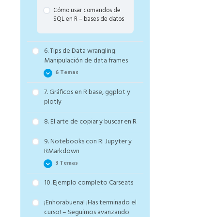
Cómo usar comandos de
SQL en R – bases de datos
6. Tips de Data wrangling.
Manipulación de data frames
6 Temas
7. Gráficos en R base, ggplot y
¿Qué tengo que hacer
plotly
cuando empiezo un
proyecto? – Tipos de
8. El arte de copiar y buscar en R
variables, NA’s y EDA inicial
¿Cómo limpiar el data
9. Notebooks con R: Jupyter y
frame? Tips prácticos y
RMarkdown
ejemplos
3 Temas
Ejemplos prácticos de data
wrangling – cambiar el data
10. Ejemplo completo Carseats
Instalar Anaconda y Jupyter
data frame
y conectar R a Jupyter
¡Enhorabuena! ¡Has terminado el
¿Cómo agrupar y resumir el
Cómo usar los notebooks y
data frame? Estadísticos por
curso! – Seguimos avanzando