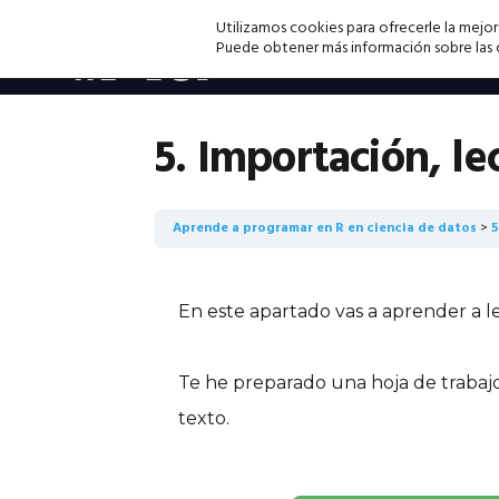
Saltar
Saltar
Saltar
Utilizamos cookies para ofrecerle la mejor
a
al
a
Puede obtener más información sobre las co
la
contenido
la
navegación
principal
barra
principal
lateral
5. Importación, le
principal
Aprende a programar en R en ciencia de datos
5
En este apartado vas a aprender a l
Te he preparado una hoja de trabajo 
texto.