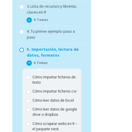
Descarga los códigos de R
del curso y crea tu propio
Cómo usar la user interface
3. Lista de recursos y librerías
repositorio
de RStudio y tu primer
claves en R
código de R
4 Temas
4. Tu primer ejemplo paso a
Cómo manipular data
paso
frames con códigos base y
dplyr – ¡SÚPER IMPORTANTE!
5. Importación, lectura de
Cómo crear gráficos base,
datos, formatos
con ggplot2 y plotly –
6 Temas
¡Empezamos a pintar!
Cómo funcionan los test
Cómo importar ficheros de
estadísticos y modelos
texto
estadísticos en R – lo básico
de técnicas inferenciales
Cómo importar ficheros csv
Cómo usar el paquete Caret
Cómo leer datos de Excel
para problemas de machine
learning supervisado – el
Cómo leer datos de google
siguiente paso de los
drive o dropbox
modelos estadísticos
Cómo scrapear webs en R –
el paquete rvest