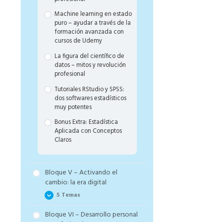
Machine learning en estado
puro – ayudar a través de la
formación avanzada con
cursos de Udemy
La figura del científico de
datos – mitos y revolución
profesional
Tutoriales RStudio y SPSS:
dos softwares estadísticos
muy potentes​
Bonus Extra: Estadística
Aplicada con Conceptos
Claros
​Bloque V – Activando el
cambio: la era digital
5 Temas
Bloque VI – Desarrollo personal
Cómo aportar valor gracias