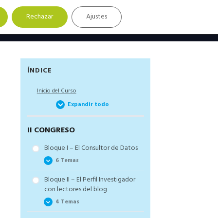
Rechazar
Ajustes
Barra
ÍNDICE
lateral
Inicio del Curso
principal
Expandir todo
II CONGRESO
Bloque I – El Consultor de Datos
6 Temas
Bloque II – El Perfil Investigador
Las etapas de la asesoría de
con lectores del blog
un proyecto de
investigación o tesis
4 Temas
doctoral