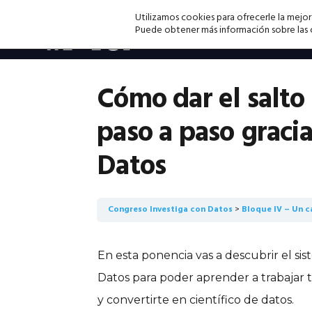
Saltar
Saltar
Saltar
Utilizamos cookies para ofrecerle la mejor
a
al
a
Puede obtener más información sobre las co
la
contenido
la
navegación
principal
barra
principal
lateral
Cómo dar el salto 
principal
paso a paso gracia
Datos
Congreso Investiga con Datos
Bloque IV – Un c
En esta ponencia vas a descubrir el sis
Datos para poder aprender a trabajar 
y convertirte en científico de datos.