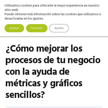
Saltar
Saltar
Saltar
Utilizamos cookies para ofrecerle la mejor experiencia en nuestro
MENU
a
al
a
sitio web.
Puede obtener más información sobre las cookies que utilizamos o
la
contenido
la
desactivarlas en los ajustes.
navegación
principal
barra
principal
lateral
Aceptar
Rechazar
Ajustes
principal
¿Cómo mejorar los
procesos de tu negocio
con la ayuda de
métricas y gráficos
sencillos?