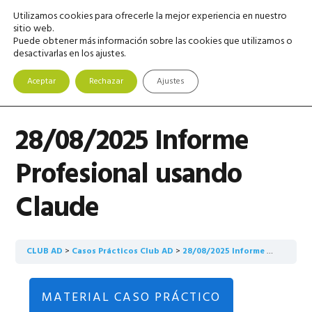
Saltar
Saltar
Saltar
Utilizamos cookies para ofrecerle la mejor experiencia en nuestro
MENU
a
al
a
sitio web.
Puede obtener más información sobre las cookies que utilizamos o
la
contenido
la
desactivarlas en los ajustes.
navegación
principal
barra
principal
lateral
Aceptar
Rechazar
Ajustes
principal
28/08/2025 Informe
Profesional usando
Claude
CLUB AD
Casos Prácticos Club AD
28/08/2025 Informe Profesional usando Claude
MATERIAL CASO PRÁCTICO