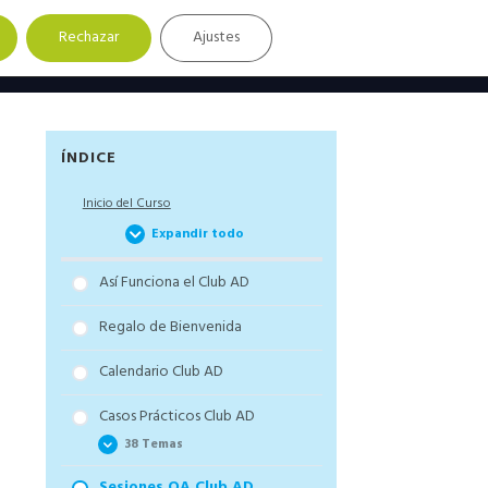
Rechazar
Ajustes
Barra
ÍNDICE
lateral
Inicio del Curso
principal
Expandir todo
Así Funciona el Club AD
Regalo de Bienvenida
Calendario Club AD
Casos Prácticos Club AD
38 Temas
Sesiones QA Club AD