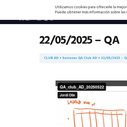
Saltar
Saltar
Saltar
Utilizamos cookies para ofrecerle la mejor
a
al
a
Puede obtener más información sobre las co
la
contenido
la
navegación
principal
barra
principal
lateral
22/05/2025 – QA
principal
CLUB AD
Sesiones QA Club AD
22/05/2025 – 