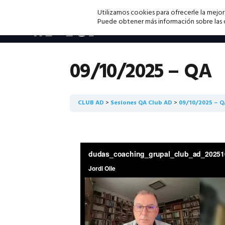
Saltar
Saltar
Saltar
Utilizamos cookies para ofrecerle la mejor
a
al
a
Puede obtener más información sobre las co
la
contenido
la
navegación
principal
barra
principal
lateral
09/10/2025 – QA
principal
CLUB AD
Sesiones QA Club AD
09/10/2025 – Q