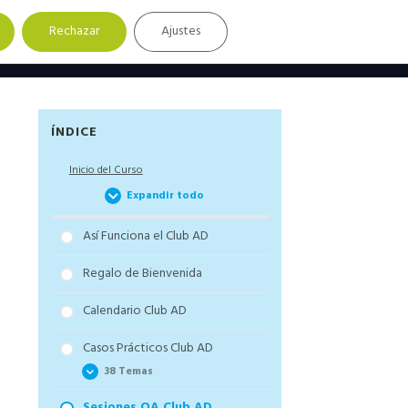
Rechazar
Ajustes
Barra
ÍNDICE
lateral
Inicio del Curso
principal
Expandir todo
Así Funciona el Club AD
Regalo de Bienvenida
Calendario Club AD
Casos Prácticos Club AD
38 Temas
Sesiones QA Club AD