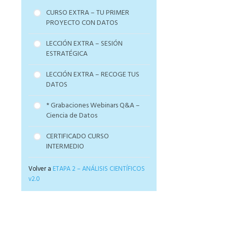
JASP – SESIÓN MUY
prueba Estadística
CURSO EXTRA – TU PRIMER
PRÁCTICA
GLM – Modelos Logísticos
PROYECTO CON DATOS
Ejemplo de regresión House
Extra – FIT mejor distribución
Price in Boston
variable cuantitativa
LECCIÓN EXTRA – SESIÓN
Ejemplo de regresión
ESTRATÉGICA
ABALONE
LECCIÓN EXTRA – RECOGE TUS
Proyecto real sobre
DATOS
detección COVID +
mentoría grupal ARTIST
* Grabaciones Webinars Q&A –
Ciencia de Datos
CERTIFICADO CURSO
INTERMEDIO
Volver a
ETAPA 2 – ANÁLISIS CIENTÍFICOS
v2.0