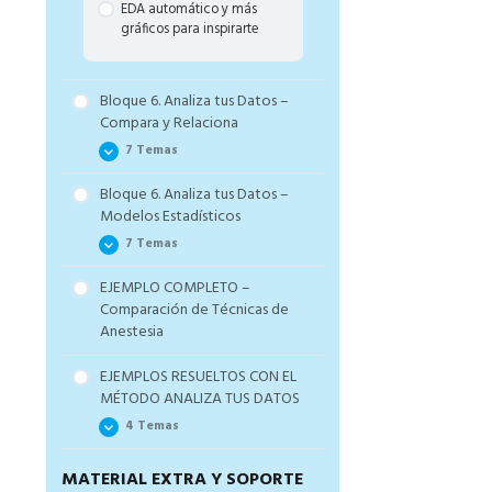
EDA automático y más
gráficos para inspirarte
Bloque 6. Analiza tus Datos –
Compara y Relaciona
7 Temas
Bloque 6. Analiza tus Datos –
The Basics
Modelos Estadísticos
Comprueba las
7 Temas
Restricciones
EJEMPLO COMPLETO –
Compara medidas por
Introducción a los modelos
Comparación de Técnicas de
grupos
predictivos
Anestesia
Relaciona medidas –
Regresiones Lineales
correlación
EJEMPLOS RESUELTOS CON EL
La esencia de los modelos
MÉTODO ANALIZA TUS DATOS
Compara proporciones
lineales generalizados –
GLM
4 Temas
Relaciona proporciones
GLM – Modelos Gaussianos
Bonus 3 – La Guía Definitiva
MATERIAL EXTRA Y SOPORTE
Dos ejemplos resueltos con
para Seleccionar una
GLM – Modelos Poisson