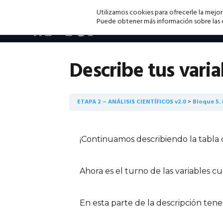
Saltar
Saltar
Saltar
Utilizamos cookies para ofrecerle la mejor
a
al
a
Puede obtener más información sobre las co
la
contenido
la
navegación
principal
barra
principal
lateral
Describe tus varia
principal
ETAPA 2 – ANÁLISIS CIENTÍFICOS v2.0
Bloque 5.
¡Continuamos describiendo la tabla 
Ahora es el turno de las variables cua
En esta parte de la descripción tene