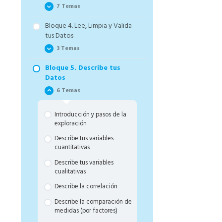
7 Temas
Bloque 4. Lee, Limpia y Valida
Las claves de tu Estrategia
tus Datos
Los Proyectos Tipo y su
3 Temas
Estructura de Datos
Bloque 5. Describe tus
Aplicaciones y Casos de Uso
Leer e importar datos
Datos
Define tu Tabla de Datos y
Limpia y valida datos
6 Temas
tus Variables
Transforma tus datos
El método investigativo y sus
Introducción y pasos de la
tres preguntas
exploración
Define la Estrategia de tu
Describe tus variables
Proyecto y Ejemplos de
cuantitativas
Estrategia
Describe tus variables
Cierre Bloque de Estrategia
cualitativas
Describe la correlación
Describe la comparación de
medidas (por factores)