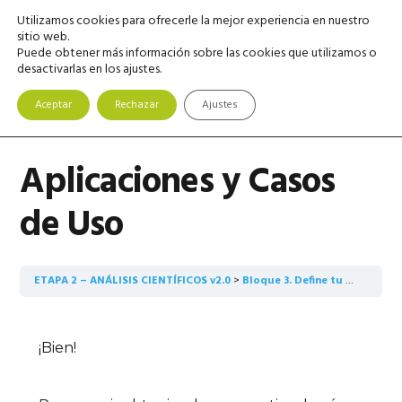
Saltar
Saltar
Saltar
Utilizamos cookies para ofrecerle la mejor experiencia en nuestro
MENU
a
al
a
sitio web.
Puede obtener más información sobre las cookies que utilizamos o
la
contenido
la
desactivarlas en los ajustes.
navegación
principal
barra
principal
lateral
Aceptar
Rechazar
Ajustes
principal
Aplicaciones y Casos
de Uso
ETAPA 2 – ANÁLISIS CIENTÍFICOS v2.0
Bloque 3. Define tu Estrategia
¡Bien!