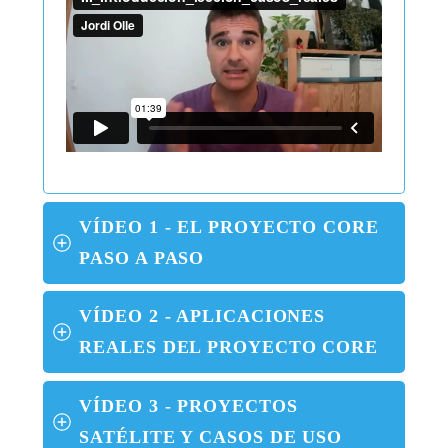
VÍDEO 1 - EL PROYECTO CORE 
PASO A PASO
VÍDEO 2 - APLICACIONES 
REALES DEL PROYECTO CORE
VÍDEO 3 - PROYECTOS 
SATÉLITE Y CASOS DE USO