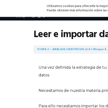
Saltar
Saltar
Saltar
Utilizamos cookies para ofrecerle la mejor
a
al
a
Puede obtener más información sobre las co
la
contenido
la
navegación
principal
barra
principal
lateral
Leer e importar d
principal
ETAPA 2 – ANÁLISIS CIENTÍFICOS v2.0
Bloque 4. 
Una vez definida la estrategia de tu
datos.
Necesitamos de nuestra materia pri
Para ello necesitamos importar los d