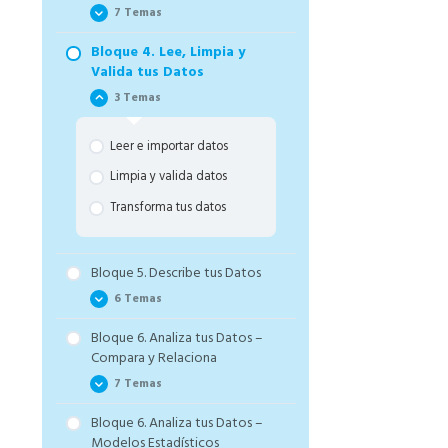
7 Temas
Bloque 4. Lee, Limpia y
Las claves de tu Estrategia
Valida tus Datos
Los Proyectos Tipo y su
3 Temas
Estructura de Datos
Aplicaciones y Casos de Uso
Leer e importar datos
Define tu Tabla de Datos y
Limpia y valida datos
tus Variables
Transforma tus datos
El método investigativo y sus
tres preguntas
Define la Estrategia de tu
Bloque 5. Describe tus Datos
Proyecto y Ejemplos de
6 Temas
Estrategia
Cierre Bloque de Estrategia
Bloque 6. Analiza tus Datos –
Introducción y pasos de la
Compara y Relaciona
exploración
7 Temas
Describe tus variables
cuantitativas
Bloque 6. Analiza tus Datos –
The Basics
Modelos Estadísticos
Describe tus variables