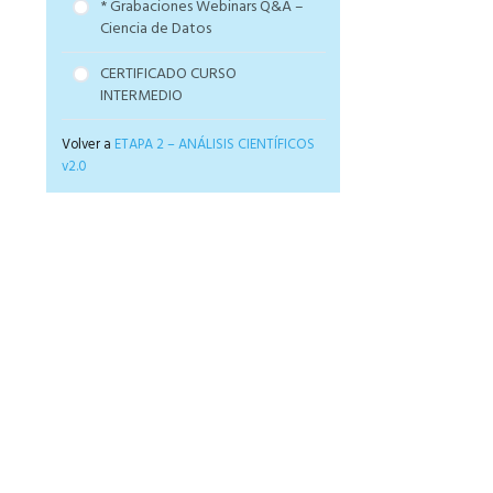
* Grabaciones Webinars Q&A –
Ciencia de Datos
CERTIFICADO CURSO
INTERMEDIO
Volver a
ETAPA 2 – ANÁLISIS CIENTÍFICOS
v2.0