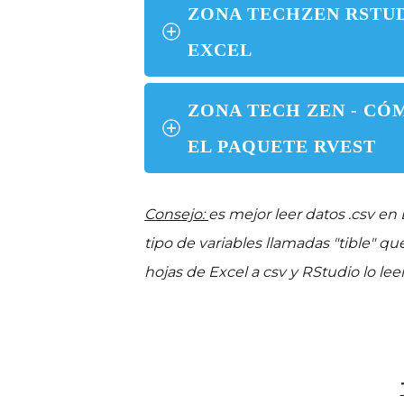
ZONA TECHZEN RSTUD
EXCEL
ZONA TECH ZEN - CÓ
EL PAQUETE RVEST
Consejo:
es mejor leer datos .csv en
tipo de variables llamadas "tible" q
hojas de Excel a csv y RStudio lo le