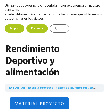
Saltar
Saltar
Saltar
Utilizamos cookies para ofrecerle la mejor experiencia en nuestro
MENU
a
al
a
sitio web.
Puede obtener más información sobre las cookies que utilizamos o
la
contenido
la
desactivarlas en los ajustes.
navegación
principal
barra
principal
lateral
Aceptar
Rechazar
Ajustes
principal
Rendimiento
Deportivo y
alimentación
IA EDITION
Extra: 5 proyectos Reales de alumnos resueltos con IA
MATERIAL PROYECTO