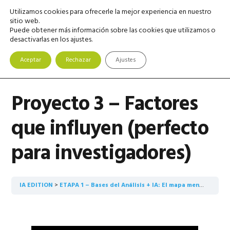
Saltar
Saltar
Saltar
Utilizamos cookies para ofrecerle la mejor experiencia en nuestro
MENU
a
al
a
sitio web.
Puede obtener más información sobre las cookies que utilizamos o
la
contenido
la
desactivarlas en los ajustes.
navegación
principal
barra
principal
lateral
Aceptar
Rechazar
Ajustes
principal
Proyecto 3 – Factores
que influyen (perfecto
para investigadores)
IA EDITION
ETAPA 1 – Bases del Análisis + IA: El mapa mental
Proy