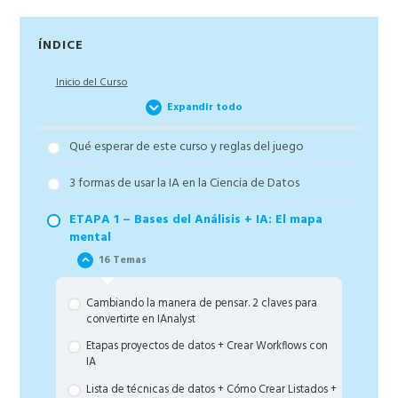
Barra
ÍNDICE
lateral
Inicio del Curso
principal
Expandir todo
Qué esperar de este curso y reglas del juego
3 formas de usar la IA en la Ciencia de Datos
ETAPA 1 – Bases del Análisis + IA: El mapa
mental
16 Temas
Cambiando la manera de pensar. 2 claves para
convertirte en IAnalyst
Etapas proyectos de datos + Crear Workflows con
IA
Lista de técnicas de datos + Cómo Crear Listados +