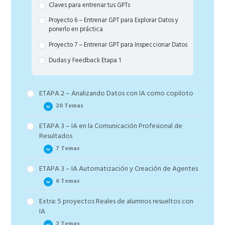
Claves para entrenar tus GPTs
Proyecto 6 – Entrenar GPT para Explorar Datos y
ponerlo en práctica
Proyecto 7 – Entrenar GPT para Inspeccionar Datos
Dudas y Feedback Etapa 1
ETAPA 2 – Analizando Datos con IA como copiloto
20 Temas
ETAPA 3 – IA en la Comunicación Profesional de
Repaso Etapa 1 y lo que viene
Resultados
Pasos de Cómo Definir la Estrategia de Análisis de
7 Temas
Datos
ETAPA 3 – IA Automatización y Creación de Agentes
Estado del Arte de un proyecto y búsquedas
Formatos de Presentación Profesional de
bibliográficas con IA
6 Temas
resultados. Ahorra muchas horas con esto.
Claves de un Proyecto de Datos. Líneas de
Del Análisis en Python o R al Informe Interactivo
Extra: 5 proyectos Reales de alumnos resueltos con
Investigación, Problemas y Objetivos
Introducción al workshop y ¿qué es una
HTML profesional y PDF
IA
automatización?
Creando los Datos si no los tienes y Cómo Crear la
Cómo crear dashboards en html y subirlas a github
2 Temas