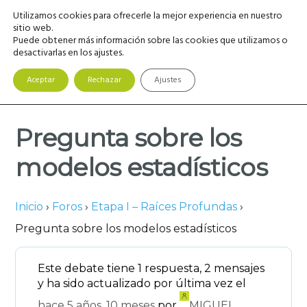
Saltar
Saltar
Saltar
Utilizamos cookies para ofrecerle la mejor experiencia en nuestro
MENU
a
al
a
sitio web.
Puede obtener más información sobre las cookies que utilizamos o
la
contenido
la
desactivarlas en los ajustes.
navegación
principal
barra
principal
lateral
Aceptar
Rechazar
Ajustes
principal
Pregunta sobre los
modelos estadísticos
Inicio
›
Foros
›
Etapa I – Raíces Profundas
›
Pregunta sobre los modelos estadísticos
Este debate tiene 1 respuesta, 2 mensajes
y ha sido actualizado por última vez el
hace 5 años, 10 meses
por
MIGUEL