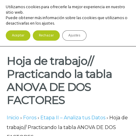
Saltar
Saltar
Saltar
Utilizamos cookies para ofrecerle la mejor experiencia en nuestro
MENU
a
al
a
sitio web.
Puede obtener más información sobre las cookies que utilizamos o
la
contenido
la
desactivarlas en los ajustes.
navegación
principal
barra
principal
lateral
Aceptar
Rechazar
Ajustes
principal
Hoja de trabajo//
Practicando la tabla
ANOVA DE DOS
FACTORES
Inicio
›
Foros
›
Etapa II – Analiza tus Datos
›
Hoja de
trabajo// Practicando la tabla ANOVA DE DOS