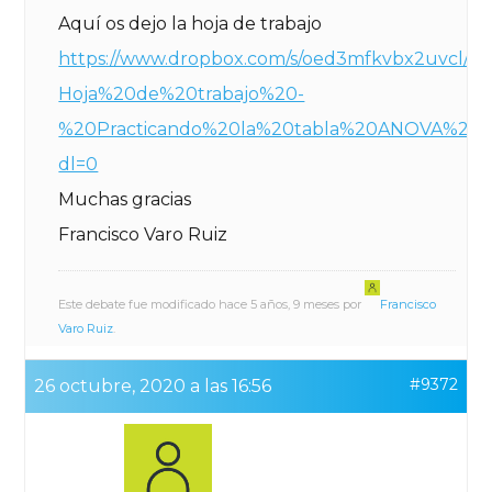
Aquí os dejo la hoja de trabajo
https://www.dropbox.com/s/oed3mfkvbx2uvcl
Hoja%20de%20trabajo%20-
%20Practicando%20la%20tabla%20ANOVA%20de
dl=0
Muchas gracias
Francisco Varo Ruiz
Este debate fue modificado hace 5 años, 9 meses por
Francisco
Varo Ruiz
.
#9372
26 octubre, 2020 a las 16:56