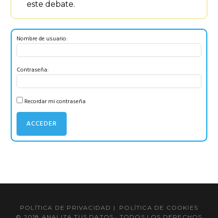
este debate.
Nombre de usuario:
Contraseña:
Recordar mi contraseña
ACCEDER
Barra
lateral
POLÍTICA DE PRIVACIDAD
|
POLÍTICA DE COOKIES
principal
© 2018 ANALIZA TUS DATOS · TODOS LOS DERECHOS