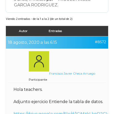
GARCIA RODRIGUEZ
.
Viendo 2 entradas - de la 1 a la 2 (de un total de 2)
Autor
Entradas
#8572
18 agosto, 2020 a las 6:15
Francisco Javier Checa Arruego
Participante
Hola teachers.
Adjunto ejercicio Entiende la tabla de datos.
https://drive.google.com/file/d/1CjMzkLknD2GV