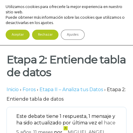
Saltar
Saltar
Saltar
Utilizamos cookies para ofrecerle la mejor experiencia en nuestro
MENU
a
al
a
sitio web.
Puede obtener más información sobre las cookies que utilizamos o
la
contenido
la
desactivarlas en los ajustes.
navegación
principal
barra
principal
lateral
Aceptar
Rechazar
Ajustes
principal
Etapa 2: Entiende tabla
de datos
Inicio
›
Foros
›
Etapa II – Analiza tus Datos
›
Etapa 2:
Entiende tabla de datos
Este debate tiene 1 respuesta, 1 mensaje y
ha sido actualizado por última vez el
hace
5 años, 11 meses
por
MIGUEL ANGEL