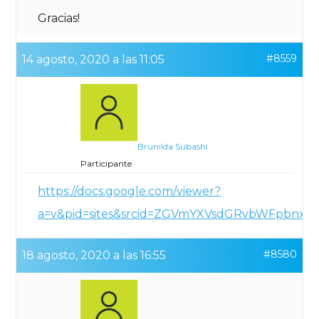
Gracias!
#8559
14 agosto, 2020 a las 11:05
Brunilda Subashi
Participante
https://docs.google.com/viewer?
a=v&pid=sites&srcid=ZGVmYXVsdGRvbWFpbnx
#8580
18 agosto, 2020 a las 16:55