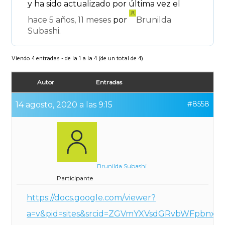
y ha sido actualizado por última vez el
hace 5 años, 11 meses
por
Brunilda
Subashi
.
Viendo 4 entradas - de la 1 a la 4 (de un total de 4)
Autor
Entradas
#8558
14 agosto, 2020 a las 9:15
Brunilda Subashi
Participante
https://docs.google.com/viewer?
a=v&pid=sites&srcid=ZGVmYXVsdGRvbWFpbn