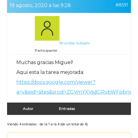
#8591
19 agosto, 2020 a las 9:28
Brunilda Subashi
Participante
Muchas gracias Miguel!
Aqui esta la tarea mejorada:
https://docs.google.com/viewer?
a=v&pid=sites&srcid=ZGVmYXVsdGRvbWFpbnx
Autor
Entradas
Viendo 4 entradas - de la 1 a la 4 (de un total de 4)