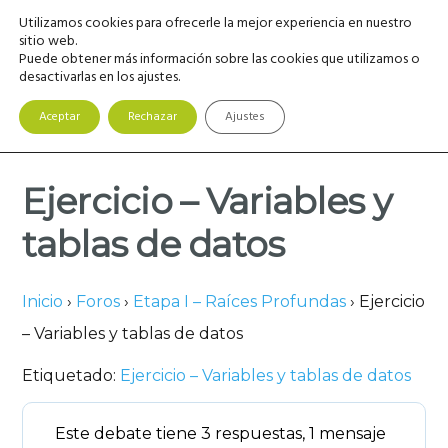
Saltar
Saltar
Saltar
Utilizamos cookies para ofrecerle la mejor experiencia en nuestro
MENU
a
al
a
sitio web.
Puede obtener más información sobre las cookies que utilizamos o
la
contenido
la
desactivarlas en los ajustes.
navegación
principal
barra
principal
lateral
Aceptar
Rechazar
Ajustes
principal
Ejercicio – Variables y
tablas de datos
Inicio
›
Foros
›
Etapa I – Raíces Profundas
›
Ejercicio
– Variables y tablas de datos
Etiquetado:
Ejercicio – Variables y tablas de datos
Este debate tiene 3 respuestas, 1 mensaje