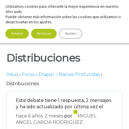
Saltar
Saltar
Saltar
Utilizamos cookies para ofrecerle la mejor experiencia en nuestro
MENU
a
al
a
sitio web.
Puede obtener más información sobre las cookies que utilizamos o
la
contenido
la
desactivarlas en los ajustes.
navegación
principal
barra
principal
lateral
Aceptar
Rechazar
Ajustes
principal
Distribuciones
Inicio
›
Foros
›
Etapa I – Raíces Profundas
›
Distribuciones
Este debate tiene 1 respuesta, 2 mensajes
y ha sido actualizado por última vez el
hace 6 años, 2 meses
por
MIGUEL
ANGEL GARCIA RODRIGUEZ
.