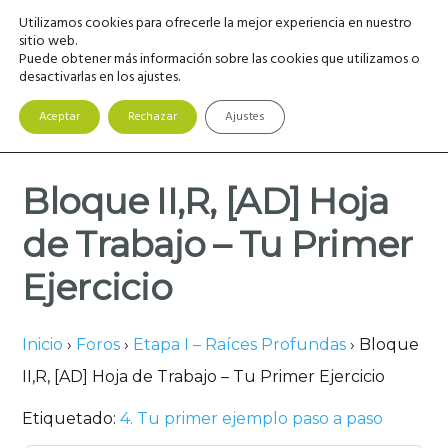
Saltar
Saltar
Saltar
Utilizamos cookies para ofrecerle la mejor experiencia en nuestro
MENU
a
al
a
sitio web.
Puede obtener más información sobre las cookies que utilizamos o
la
contenido
la
desactivarlas en los ajustes.
navegación
principal
barra
principal
lateral
Aceptar
Rechazar
Ajustes
principal
Bloque II,R, [AD] Hoja
de Trabajo – Tu Primer
Ejercicio
Inicio
›
Foros
›
Etapa I – Raíces Profundas
›
Bloque
II,R, [AD] Hoja de Trabajo – Tu Primer Ejercicio
Etiquetado:
4. Tu primer ejemplo paso a paso