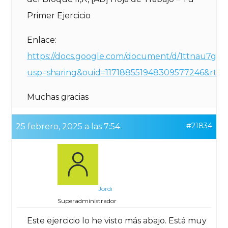
Primer Ejercicio
Enlace:
https://docs.google.com/document/d/1ttnau7gZ5
usp=sharing&ouid=117188551948309577246&rtpo
Muchas gracias
#21834
25 febrero, 2025 a las 7:54
Jordi
Superadministrador
Este ejercicio lo he visto más abajo. Está muy