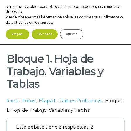
Saltar
Saltar
Saltar
Utilizamos cookies para ofrecerle la mejor experiencia en nuestro
MENU
a
al
a
sitio web.
Puede obtener más información sobre las cookies que utilizamos o
la
contenido
la
desactivarlas en los ajustes.
navegación
principal
barra
principal
lateral
Aceptar
Rechazar
Ajustes
principal
Bloque 1. Hoja de
Trabajo. Variables y
Tablas
Inicio
›
Foros
›
Etapa I – Raíces Profundas
›
Bloque
1. Hoja de Trabajo. Variables y Tablas
Este debate tiene 3 respuestas, 2