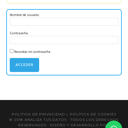
Nombre de usuario:
Contraseña:
Recordar mi contraseña
ACCEDER
Barra
lateral
POLÍTICA DE PRIVACIDAD
|
POLÍTICA DE COOKIES
principal
© 2018 ANALIZA TUS DATOS · TODOS LOS DERECHOS
RESERVADOS · DISEÑO Y DESARROLLO POR