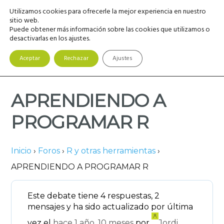
Saltar
Saltar
Saltar
Utilizamos cookies para ofrecerle la mejor experiencia en nuestro
MENU
a
al
a
sitio web.
Puede obtener más información sobre las cookies que utilizamos o
la
contenido
la
desactivarlas en los ajustes.
navegación
principal
barra
principal
lateral
Aceptar
Rechazar
Ajustes
principal
APRENDIENDO A
PROGRAMAR R
Inicio
›
Foros
›
R y otras herramientas
›
APRENDIENDO A PROGRAMAR R
Este debate tiene 4 respuestas, 2
mensajes y ha sido actualizado por última
vez el
hace 1 año, 10 meses
por
Jordi
.