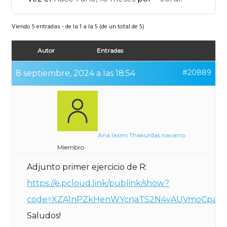
Viendo 5 entradas - de la 1 a la 5 (de un total de 5)
Autor
Entradas
#20889
8 septiembre, 2024 a las 18:54
Ana laxmi Thakurdas navarro
Miembro
Adjunto primer ejercicio de R:
https://e.pcloud.link/publink/show?
code=XZA1nPZkHenWYcnaTS2N4vAUVmoCpaN
Saludos!