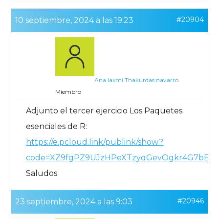
#20904
10 septiembre, 2024 a las 19:23
Ana laxmi Thakurdas navarro
Miembro
Adjunto el tercer ejercicio Los Paquetes
esenciales de R:
https://e.pcloud.link/publink/show?
code=XZ9fgPZ9UJzHPeXTzyqGevOgkr4G7bES
Saludos
#20946
23 septiembre, 2024 a las 9:03