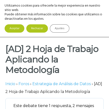
Saltar
Saltar
Saltar
Utilizamos cookies para ofrecerle la mejor experiencia en nuestro
MENU
a
al
a
sitio web.
Puede obtener más información sobre las cookies que utilizamos o
la
contenido
la
desactivarlas en los ajustes.
navegación
principal
barra
principal
lateral
Aceptar
Rechazar
Ajustes
principal
[AD] 2 Hoja de Trabajo
Aplicando la
Metodología
Inicio
›
Foros
›
Estrategia de Análisis de Datos
›
[AD]
2 Hoja de Trabajo Aplicando la Metodología
Este debate tiene 1 respuesta, 2 mensajes