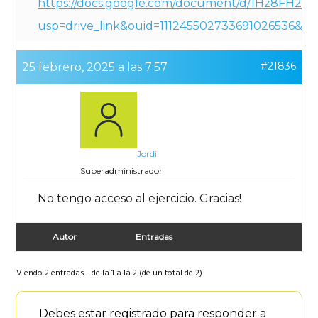
https://docs.google.com/document/d/1Hz8FH23
usp=drive_link&ouid=111245502733691026536&rt
#21836
25 febrero, 2025 a las 7:57
Jordi
Superadministrador
No tengo acceso al ejercicio. Gracias!
Autor
Entradas
Viendo 2 entradas - de la 1 a la 2 (de un total de 2)
Debes estar registrado para responder a