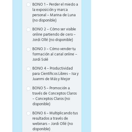
rentabilidad del sistema
BONO 1 – Perder el miedo a
la exposición y marca
¡Let’s gooo! Fin del Científico
personal – Marina de Luna
Libre
(no disponible)
BONO 2 – Cómo ser visible
online partiendo de cero –
Jordi Ollé (no disponible)
BONO 3 – Cómo vender tu
formación al canal online –
Jordi Solé
BONO 4 – Productividad
para Científicos Libres – Isa y
Juanmi de Más y Mejor
BONO 5 – Promoción a
través de Conceptos Claros
– Conceptos Claros (no
disponible)
BONO 6 – Multiplicando tus
resultados a través de
webinars – Jordi Ollé (no
disponible)