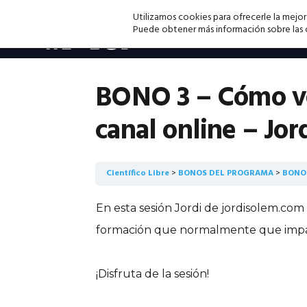
Saltar
Saltar
Saltar
Utilizamos cookies para ofrecerle la mejor
a
al
a
Puede obtener más información sobre las co
la
contenido
la
navegación
principal
barra
principal
lateral
BONO 3 – Cómo ve
principal
canal online – Jor
Científico Libre
BONOS DEL PROGRAMA
BONO 
En esta sesión Jordi de jordisolem.com
formación que normalmente que impart
¡Disfruta de la sesión!