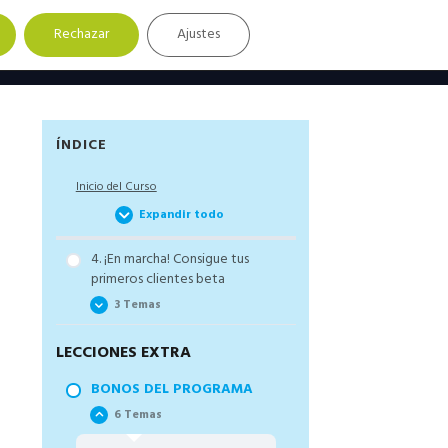
Rechazar
Ajustes
Barra
ÍNDICE
lateral
Inicio del Curso
principal
Expandir todo
4. ¡En marcha! Consigue tus
primeros clientes beta
3 Temas
LECCIONES EXTRA
4.1. Objetivos
recomendados para tu
BONOS DEL PROGRAMA
sistema
6 Temas
4.2. Cuadro de mando.
Controlando los datos y la