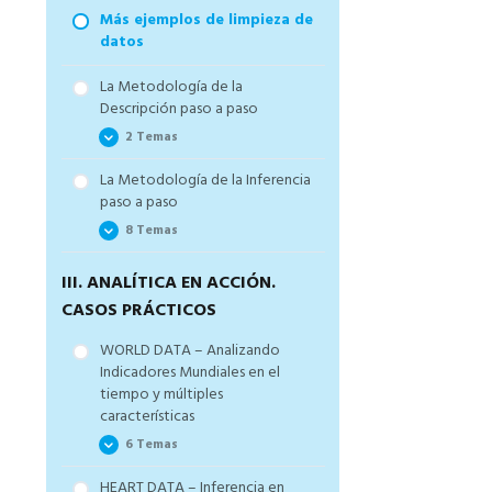
Más ejemplos de limpieza de
datos
La Metodología de la
Descripción paso a paso
2 Temas
La Metodología de la Inferencia
Descripción Univariada o
paso a paso
Cómo dominar y aplicar los
conceptos estadísticos de la
8 Temas
descripción para sacar valor
de los datos en menos de 10
III. ANALÍTICA EN ACCIÓN.
El mapa de la Inferencia o
minutos
cómo hacerte preguntas
CASOS PRÁCTICOS
Descripción Multivariada o
estadísticas de tus datos
Cómo cruzar variables con
WORLD DATA – Analizando
Cómo comparar grupos
tablas dinámicas creando
Indicadores Mundiales en el
usando test estadísticos en
tablas y gráficos estadísticos
tiempo y múltiples
Excel de forma sencilla
sencillos y potentes para tus
características
proyectos de datos
Cómo comparar y asociar
6 Temas
proporciones con tablas
dinámicas y el test de Chi
HEART DATA – Inferencia en
Cuadrado