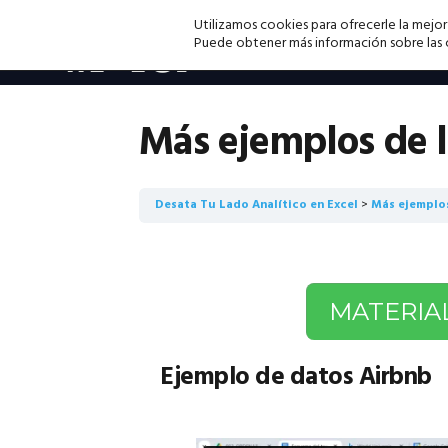
Saltar
Saltar
Saltar
Utilizamos cookies para ofrecerle la mejor
a
al
a
Puede obtener más información sobre las co
la
contenido
la
navegación
principal
barra
principal
lateral
Más ejemplos de 
principal
Desata Tu Lado Analítico en Excel
Más ejemplos
MATERIA
Ejemplo de datos Airbnb