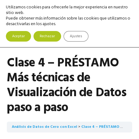
Saltar
Saltar
Saltar
Utilizamos cookies para ofrecerle la mejor experiencia en nuestro
MENU
a
al
a
sitio web.
Puede obtener más información sobre las cookies que utilizamos o
la
contenido
la
desactivarlas en los ajustes.
navegación
principal
barra
principal
lateral
Aceptar
Rechazar
Ajustes
principal
Clase 4 – PRÉSTAMO
Más técnicas de
Visualización de Datos
paso a paso
Análisis de Datos de Cero con Excel
Clase 4 – PRÉSTAMO Más técnicas de Visualización de Datos paso a paso