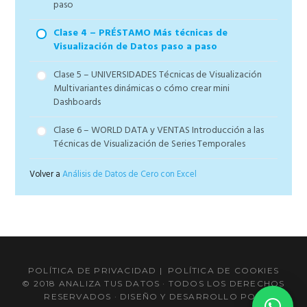
paso
Clase 4 – PRÉSTAMO Más técnicas de
Visualización de Datos paso a paso
Clase 5 – UNIVERSIDADES Técnicas de Visualización
Multivariantes dinámicas o cómo crear mini
Dashboards
Clase 6 – WORLD DATA y VENTAS Introducción a las
Técnicas de Visualización de Series Temporales
Volver a
Análisis de Datos de Cero con Excel
POLÍTICA DE PRIVACIDAD
|
POLÍTICA DE COOKIES
© 2018 ANALIZA TUS DATOS · TODOS LOS DERECHOS
RESERVADOS · DISEÑO Y DESARROLLO POR