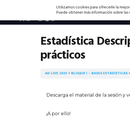
Saltar
Saltar
Saltar
Utilizamos cookies para ofrecerle la mejor
a
al
a
Puede obtener más información sobre las co
la
contenido
la
navegación
principal
barra
principal
lateral
Estadística Descr
principal
prácticos
AD LIVE 2025
BLOQUE I – BASES ESTADÍSTICAS
Descarga el material de la sesión y 
¡A por ello!