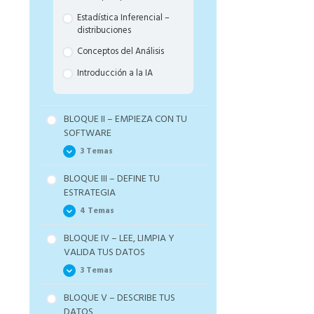
Estadística Inferencial –
distribuciones
Conceptos del Análisis
Introducción a la IA
BLOQUE II – EMPIEZA CON TU
SOFTWARE
3 Temas
BLOQUE III – DEFINE TU
Mapa de Herramientas de
ESTRATEGIA
Ciencia de Datos
4 Temas
Cómo Empezar con JASP
BLOQUE IV – LEE, LIMPIA Y
Cómo Empezar con Python
Objetivo y la pirámide del
VALIDA TUS DATOS
en Google Colab y Chat GPT
análisis de datos
3 Temas
Los proyectos tipo
BLOQUE V – DESCRIBE TUS
Diseñar tu tabla de datos y
Tipos de formatos y cómo
DATOS
Chat GPT para crear la