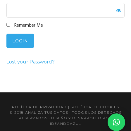
Remember Me
Lost your Password?
Barra
lateral
POLÍTICA DE PRIVACIDAD
|
POLÍTICA DE COOKIES
principal
© 2018 ANALIZA TUS DATOS · TODOS LOS DERECHOS
RESERVADOS · DISEÑO Y DESARROLLO POR
IDEANDOAZUL