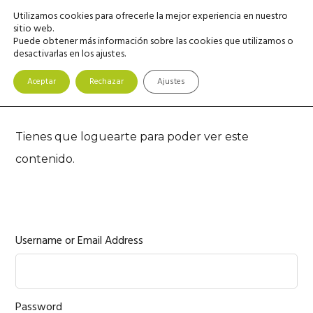
Saltar
Saltar
Saltar
Utilizamos cookies para ofrecerle la mejor experiencia en nuestro
MENU
a
al
a
sitio web.
Puede obtener más información sobre las cookies que utilizamos o
la
contenido
la
desactivarlas en los ajustes.
navegación
principal
barra
principal
lateral
Aceptar
Rechazar
Ajustes
principal
Tienes que loguearte para poder ver este
contenido.
Username or Email Address
Password