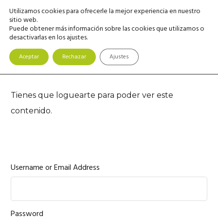
Saltar
Saltar
Saltar
Utilizamos cookies para ofrecerle la mejor experiencia en nuestro
MENU
a
al
a
sitio web.
Puede obtener más información sobre las cookies que utilizamos o
la
contenido
la
desactivarlas en los ajustes.
navegación
principal
barra
principal
lateral
Aceptar
Rechazar
Ajustes
principal
Tienes que loguearte para poder ver este
contenido.
Username or Email Address
Password