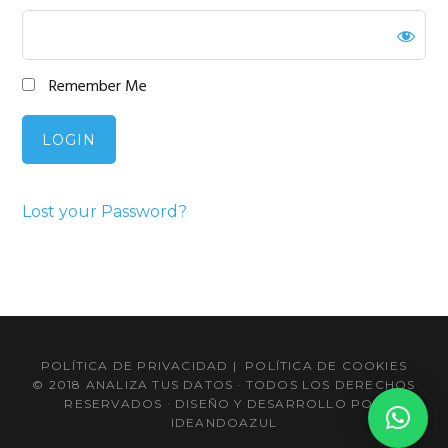
Remember Me
Lost your Password?
Barra
lateral
POLÍTICA DE PRIVACIDAD
|
POLÍTICA DE COOKIES
principal
© 2018 ANALIZA TUS DATOS · TODOS LOS DERECHOS
RESERVADOS · DISEÑO Y DESARROLLO POR
IDEANDOAZUL