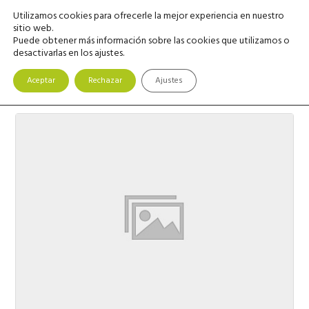
Saltar
Saltar
Utilizamos cookies para ofrecerle la mejor experiencia en nuestro
MENU
a
al
sitio web.
Puede obtener más información sobre las cookies que utilizamos o
la
contenido
desactivarlas en los ajustes.
navegación
principal
Cursos
disponibles
principal
Aceptar
Rechazar
Ajustes