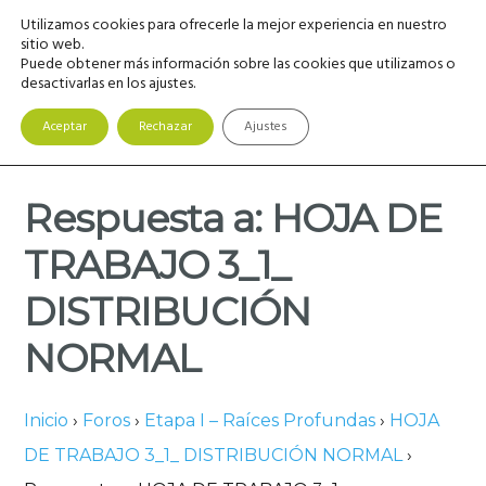
Saltar
Saltar
Saltar
Utilizamos cookies para ofrecerle la mejor experiencia en nuestro
MENU
a
al
a
sitio web.
Puede obtener más información sobre las cookies que utilizamos o
la
contenido
la
desactivarlas en los ajustes.
navegación
principal
barra
principal
lateral
Aceptar
Rechazar
Ajustes
principal
Respuesta a: HOJA DE
TRABAJO 3_1_
DISTRIBUCIÓN
NORMAL
Inicio
›
Foros
›
Etapa I – Raíces Profundas
›
HOJA
DE TRABAJO 3_1_ DISTRIBUCIÓN NORMAL
›