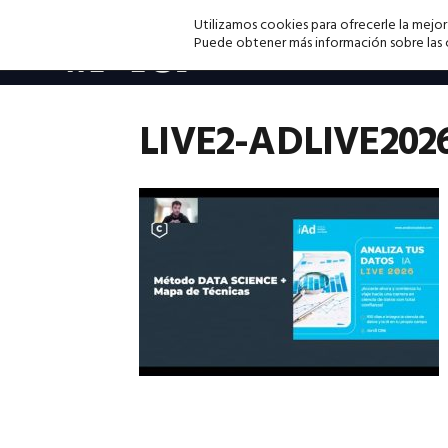
Saltar
Saltar
Saltar
Utilizamos cookies para ofrecerle la mejor
a
al
a
Puede obtener más información sobre las co
la
contenido
la
navegación
principal
barra
principal
lateral
LIVE2-ADLIVE202
principal