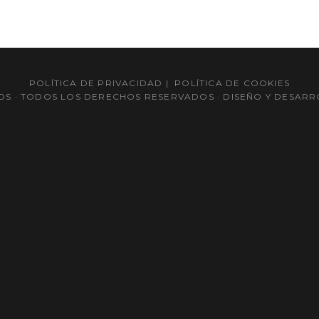
POLÍTICA DE PRIVACIDAD
|
POLÍTICA DE COOKIES
TOS · TODOS LOS DERECHOS RESERVADOS · DISEÑO Y DESA